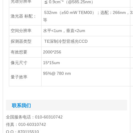
-1
光谱分辨率
≦ 0.9cm
（@585.25nm）
532nm（≥50 mW TEM00）；选配：266nm，3
激光器 标配：
等
空间分辨率
水平<1um，垂直<2um
探测器类型
TE深制冷型背感光CCD
有效想要
2000*256
像元尺寸
15*15um
95%@ 780 nm
量子效率
联系我们
全国服务电话：010-60310742
传真：010-60310742
Q Q：870115510